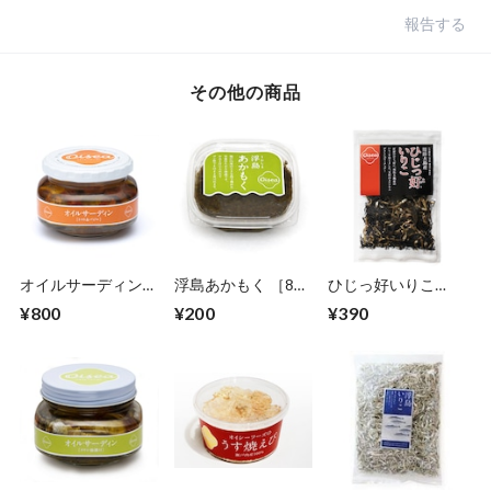
報告する
その他の商品
オイルサーディン
浮島あかもく ［80g
ひじっ好いりこ
［トマト＆バジル］
入り］
［30g入り］
¥800
¥200
¥390
［170g入り］