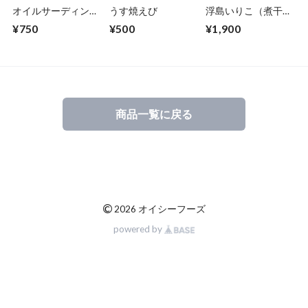
オイルサーディン
うす焼えび
浮島いりこ（煮干
［170g入り］
し）：[かえり]約
¥750
¥500
¥1,900
2.5cm〜4.5cm：
袋/400g
商品一覧に戻る
©
2026 オイシーフーズ
powered by